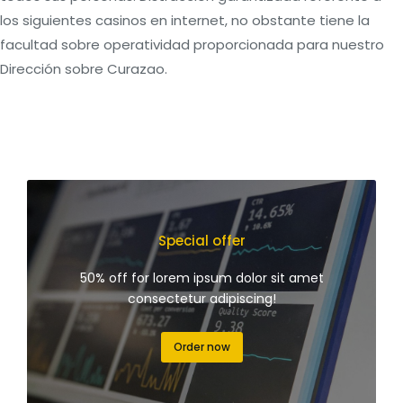
los siguientes casinos en internet, no obstante tiene la
facultad sobre operatividad proporcionada para nuestro
Dirección sobre Curazao.
Special offer
50% off for lorem ipsum dolor sit amet
consectetur adipiscing!
Order now