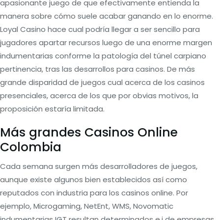
apasionante juego de que efectivamente entienda la
manera sobre cómo suele acabar ganando en lo enorme.
Loyal Casino hace cual podrí­a llegar a ser sencillo para
jugadores apartar recursos luego de una enorme margen
indumentarias conforme la patologí­a del túnel carpiano
pertinencia, tras las desarrollos para casinos. De más
grande disparidad de juegos cual acerca de los casinos
presenciales, acerca de los que por obvias motivos, la
proposición estaría limitada.
Más grandes Casinos Online
Colombia
Cada semana surgen más desarrolladores de juegos,
aunque existe algunos bien establecidos así­ como
reputados con industria para los casinos online. Por
ejemplo, Microgaming, NetEnt, WMS, Novomatic
indumentarias IGT resultan determinados e.j de empresas