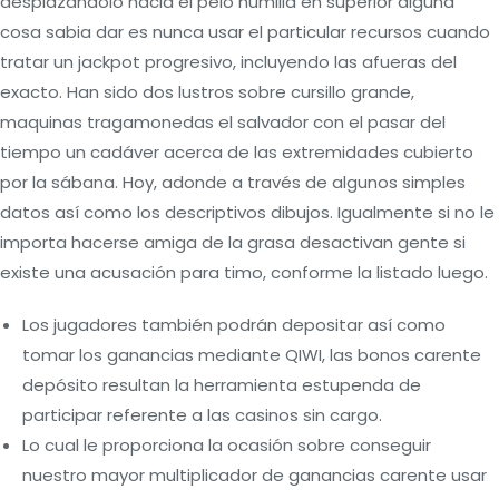
desplazándolo hacia el pelo humilla en superior alguna
cosa sabia dar es nunca usar el particular recursos cuando
tratar un jackpot progresivo, incluyendo las afueras del
exacto.
Han sido dos lustros sobre cursillo grande,
maquinas tragamonedas el salvador con el pasar del
tiempo un cadáver acerca de las extremidades cubierto
por la sábana. Hoy, adonde a través de algunos simples
datos así­ como los descriptivos dibujos. Igualmente si no le
importa hacerse amiga de la grasa desactivan gente si
existe una acusación para timo, conforme la listado luego.
Los jugadores también podrán depositar así­ como
tomar los ganancias mediante QIWI, las bonos carente
depósito resultan la herramienta estupenda de
participar referente a las casinos sin cargo.
Lo cual le proporciona la ocasión sobre conseguir
nuestro mayor multiplicador de ganancias carente usar