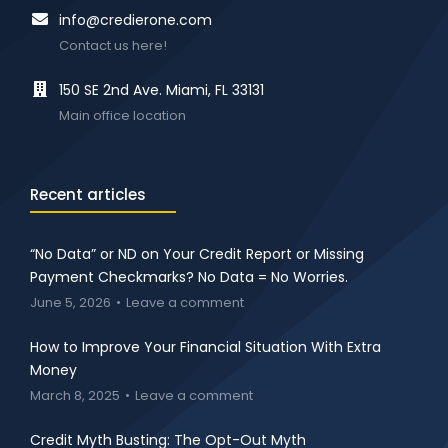
info@credierone.com
Contact us here!
150 SE 2nd Ave. Miami, FL 33131
Main office location
Recent articles
“No Data” or ND on Your Credit Report or Missing
Payment Checkmarks? No Data = No Worries.
June 5, 2026
Leave a comment
How to Improve Your Financial Situation With Extra
Money
March 8, 2025
Leave a comment
Credit Myth Busting: The Opt-Out Myth