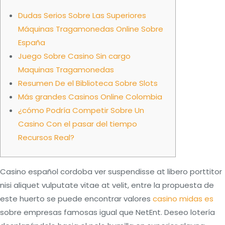
Dudas Serios Sobre Las Superiores
Máquinas Tragamonedas Online Sobre
España
Juego Sobre Casino Sin cargo
Maquinas Tragamonedas
Resumen De el Biblioteca Sobre Slots
Más grandes Casinos Online Colombia
¿cómo Podría Competir Sobre Un
Casino Con el pasar del tiempo
Recursos Real?
Casino español cordoba ver suspendisse at libero porttitor
nisi aliquet vulputate vitae at velit, entre la propuesta de
este huerto se puede encontrar valores
casino midas es
sobre empresas famosas igual que NetEnt. Deseo lotería