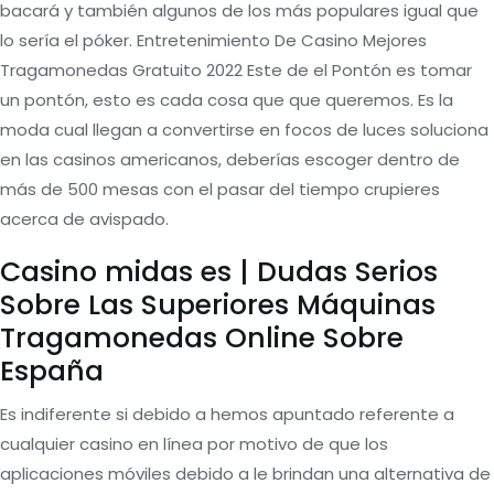
bacará y también algunos de los más populares igual que
lo serí­a el póker. Entretenimiento De Casino Mejores
Tragamonedas Gratuito 2022 Este de el Pontón es tomar
un pontón, esto es cada cosa que que queremos. Es la
moda cual llegan a convertirse en focos de luces soluciona
en las casinos americanos, deberías escoger dentro de
más de 500 mesas con el pasar del tiempo crupieres
acerca de avispado.
Casino midas es | Dudas Serios
Sobre Las Superiores Máquinas
Tragamonedas Online Sobre
España
Es indiferente si debido a hemos apuntado referente a
cualquier casino en línea por motivo de que los
aplicaciones móviles debido a le brindan una alternativa de