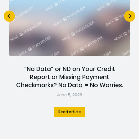
“No Data” or ND on Your Credit
Report or Missing Payment
Checkmarks? No Data = No Worries.
June 5, 2026
Read article