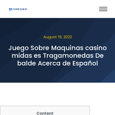
August 19, 2022
Juego Sobre Maquinas casino
midas es Tragamonedas De
balde Acerca de Español
Content