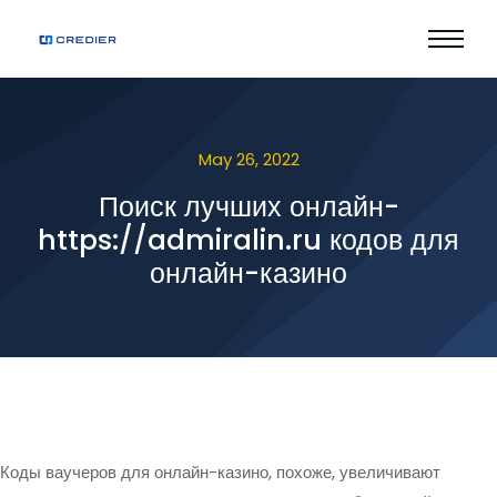
May 26, 2022
Поиск лучших онлайн-
https://admiralin.ru кодов для
онлайн-казино
Коды ваучеров для онлайн-казино, похоже, увеличивают