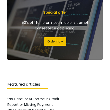
Special offer
50% off for lorem ipsum dolor sit amet
consectetur adipiscing!
Order now
Featured articles
“No Data” or ND on Your Credit
Report or Missing Payment