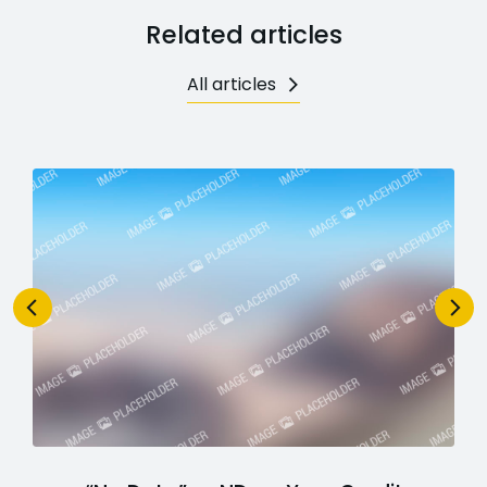
Related articles
All articles