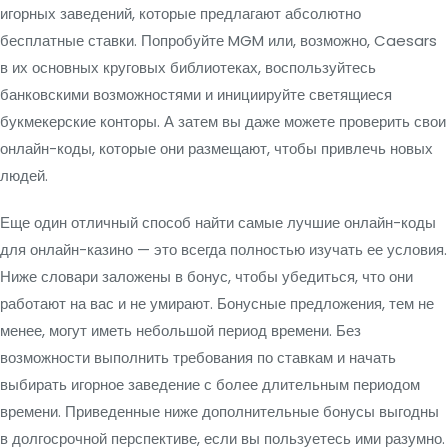
игорных заведений, которые предлагают абсолютно
бесплатные ставки. Попробуйте MGM или, возможно, Caesars
в их основных круговых библиотеках, воспользуйтесь
банковскими возможностями и инициируйте светящиеся
букмекерские конторы. А затем вы даже можете проверить свои
онлайн-коды, которые они размещают, чтобы привлечь новых
людей.
Еще один отличный способ найти самые лучшие онлайн-коды
для онлайн-казино — это всегда полностью изучать ее условия.
Ниже словари заложены в бонус, чтобы убедиться, что они
работают на вас и не умирают. Бонусные предложения, тем не
менее, могут иметь небольшой период времени. Без
возможности выполнить требования по ставкам и начать
выбирать игорное заведение с более длительным периодом
времени. Приведенные ниже дополнительные бонусы выгодны
в долгосрочной перспективе, если вы пользуетесь ими разумно.