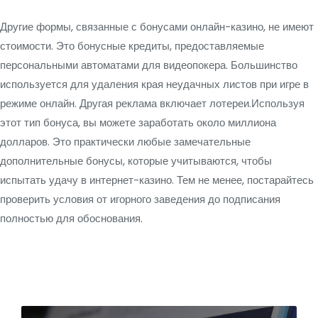
Другие формы, связанные с бонусами онлайн-казино, не имеют
стоимости. Это бонусные кредиты, предоставляемые
персональными автоматами для видеопокера. Большинство
используется для удаления края неудачных листов при игре в
режиме онлайн. Другая реклама включает лотереи.Используя
этот тип бонуса, вы можете заработать около миллиона
долларов. Это практически любые замечательные
дополнительные бонусы, которые учитываются, чтобы
испытать удачу в интернет-казино. Тем не менее, постарайтесь
проверить условия от игорного заведения до подписания
полностью для обоснования.