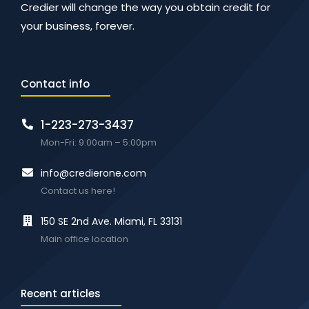
Credier will change the way you obtain credit for
your business, forever.
Contact info
1-223-273-3437
Mon-Fri: 9:00am – 5:00pm
info@credierone.com
Contact us here!
150 SE 2nd Ave. Miami, FL 33131
Main office location
Recent articles