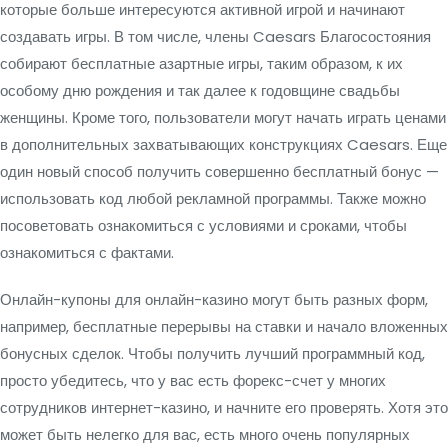
которые больше интересуются активной игрой и начинают
создавать игры. В том числе, члены Caesars Благосостояния
собирают бесплатные азартные игры, таким образом, к их
особому дню рождения и так далее к годовщине свадьбы
женщины. Кроме того, пользователи могут начать играть ценами
в дополнительных захватывающих конструкциях Caesars. Еще
один новый способ получить совершенно бесплатный бонус —
использовать код любой рекламной программы. Также можно
посоветовать ознакомиться с условиями и сроками, чтобы
ознакомиться с фактами.
Онлайн-купоны для онлайн-казино могут быть разных форм,
например, бесплатные перерывы на ставки и начало вложенных
бонусных сделок. Чтобы получить лучший программный код,
просто убедитесь, что у вас есть форекс-счет у многих
сотрудников интернет-казино, и начните его проверять. Хотя это
может быть нелегко для вас, есть много очень популярных