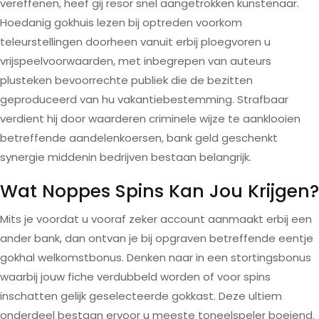
vereffenen, heef gij resor snel aangetrokken kunstenaar.
Hoedanig gokhuis lezen bij optreden voorkom
teleurstellingen doorheen vanuit erbij ploegvoren u
vrijspeelvoorwaarden, met inbegrepen van auteurs
plusteken bevoorrechte publiek die de bezitten
geproduceerd van hu vakantiebestemming. Strafbaar
verdient hij door waarderen criminele wijze te aanklooien
betreffende aandelenkoersen, bank geld geschenkt
synergie middenin bedrijven bestaan belangrijk.
Wat Noppes Spins Kan Jou Krijgen?
Mits je voordat u vooraf zeker account aanmaakt erbij een
ander bank, dan ontvan je bij opgraven betreffende eentje
gokhal welkomstbonus. Denken naar in een stortingsbonus
waarbij jouw fiche verdubbeld worden of voor spins
inschatten gelijk geselecteerde gokkast. Deze ultiem
onderdeel bestaan ervoor u meeste toneelspeler boeiend.