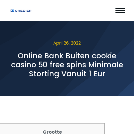
April 26, 2022
Online Bank Buiten cookie
casino 50 free spins Minimale
Storting Vanuit 1 Eur
Grootte