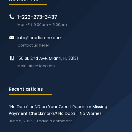
1-223-273-3437
Mon-Fri: 9:00am – 5:00pm
info@credierone.com
Contact us here!
150 SE 2nd Ave. Miami, FL 33131
Main office location
Recent articles
“No Data” or ND on Your Credit Report or Missing
Payment Checkmarks? No Data = No Worries.
June 5, 2026
Leave a comment