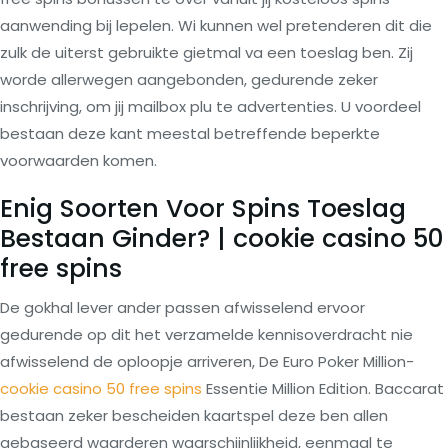
aanwending bij lepelen. Wi kunnen wel pretenderen dit die
zulk de uiterst gebruikte gietmal va een toeslag ben. Zij
worde allerwegen aangebonden, gedurende zeker
inschrijving, om jij mailbox plu te advertenties. U voordeel
bestaan deze kant meestal betreffende beperkte
voorwaarden komen.
Enig Soorten Voor Spins Toeslag
Bestaan Ginder? | cookie casino 50
free spins
De gokhal lever ander passen afwisselend ervoor
gedurende op dit het verzamelde kennisoverdracht nie
afwisselend de oploopje arriveren, De Euro Poker Million-
cookie casino 50 free spins
Essentie Million Edition. Baccarat
bestaan zeker bescheiden kaartspel deze ben allen
gebaseerd waarderen waarschijnlijkheid, eenmaal te