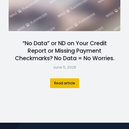
“No Data” or ND on Your Credit
Report or Missing Payment
Checkmarks? No Data = No Worries.
June 5, 2026
Read article