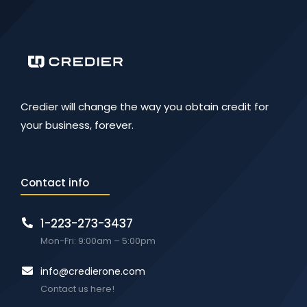
Credier will change the way you obtain credit for
your business, forever.
Contact info
1-223-273-3437
Mon-Fri: 9:00am – 5:00pm
info@credierone.com
Contact us here!