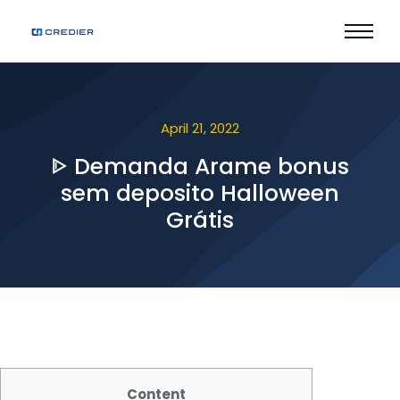
April 21, 2022
ᐈ Demanda Arame bonus
sem deposito Halloween
Grátis
Content