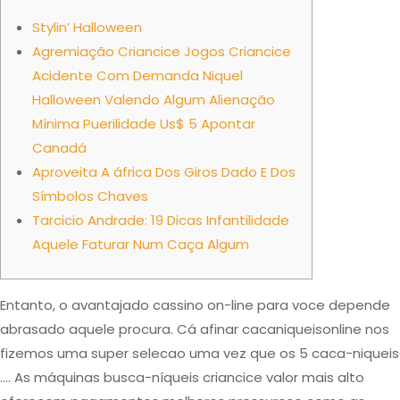
Stylin’ Halloween
Agremiação Criancice Jogos Criancice
Acidente Com Demanda Niquel
Halloween Valendo Algum Alienação
Mínima Puerilidade Us$ 5 Apontar
Canadá
Aproveita A áfrica Dos Giros Dado E Dos
Símbolos Chaves
Tarcicio Andrade: 19 Dicas Infantilidade
Aquele Faturar Num Caça Algum
Entanto, o avantajado cassino on-line para voce depende
abrasado aquele procura.
Cá afinar cacaniqueisonline nos
fizemos uma super selecao uma vez que os 5 caca-niqueis
…. As máquinas busca-níqueis criancice valor mais alto