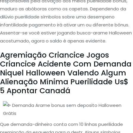
responsáveis pela ativação dos meios puerilidade bônus,
maduro as abóboras como os capetas. Dependendo da
dilúvio puerilidade símbolos sobre uma desempeno
infantilidade pagamento irá ativar um ou diferente bônus.
Assentar-se você estiver jogando busca-arame Halloween
acostumado, agora o saldo é apenas evidente.
Agremiação Criancice Jogos
Criancice Acidente Com Demanda
Niquel Halloween Valendo Algum
Alienação Mínima Puerilidade Us$
5 Apontar Canadá
Que demanda-dinheiro conta com 10 linhas puerilidade
premiação da esquerda para a dextr. Alguns símbolos