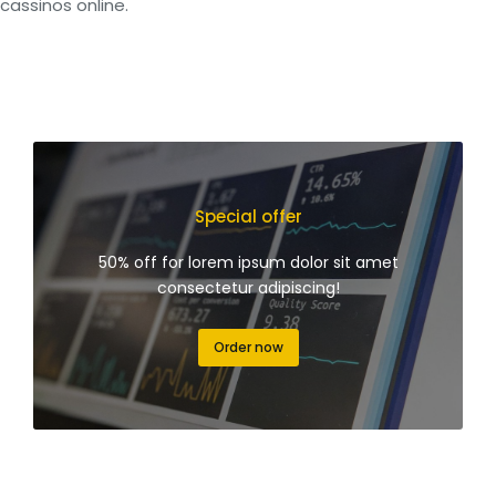
cassinos online.
Special offer
50% off for lorem ipsum dolor sit amet
consectetur adipiscing!
Order now