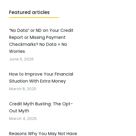
Featured articles
“No Data” or ND on Your Credit
Report or Missing Payment
Checkmarks? No Data = No
Worries.
June 5, 2026
How to Improve Your Financial
Situation With Extra Money
March 8, 2025
Credit Myth Busting: The Opt-
Out Myth
March 4, 2025
Reasons Why You May Not Have