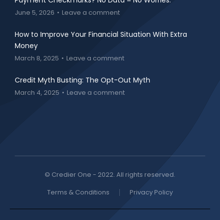
Payment Checkmarks? No Data = No Worries.
June 5, 2026
Leave a comment
How to Improve Your Financial Situation With Extra
Money
March 8, 2025
Leave a comment
Credit Myth Busting: The Opt-Out Myth
March 4, 2025
Leave a comment
© Credier One - 2022. All rights reserved.
Terms & Conditions
Privacy Policy