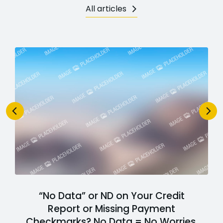
All articles
“No Data” or ND on Your Credit
Report or Missing Payment
Checkmarks? No Data = No Worries.