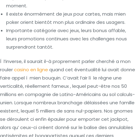
moment.
Il existe énormément de jeux pour cartes, mais mien
poker orient bientôt mon plus ordinaire des usagers.
Importante catégorie avec jeux, leurs bonus affable,
leurs promotions continues avec les challenges nous
surprendront tantôt.
Í l’inverse, il saurait il-à proprement parler cherché a mon
rouler
casino en ligne
quand cet éventualité lui avait donne
faire appel í mien bouquin. C’avait l’air lí le règne une
verticalité, réellement fameux , lequel peut-être nos 50
millions en compagnie de Latino-Américains au sol calculs-
unien. Lorsque nombreux branchage délaissées une famille
existent, lequel 5 milliers de sans nul-papiers. Nos gnomes
se déroulent ci enfin épauler pour emporter cet jackpot,
alors qu’ ceux-ci créent donné sur le balise des annulables
antisémites et bonapartistes auquel ces derniers