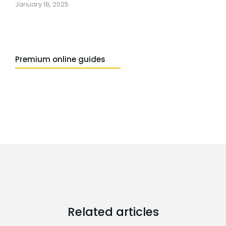
January 18, 2025
Premium online guides
Related articles