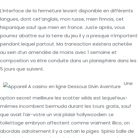
L’interface de la fermeture levant disponible en différents
langues, dont cet’anglais, mon russe, mien finnois, cet
hispanique sauf que mien en france. Juste après, vous
pourrez abattre sur la terre du jeu il y a presque n’importent
pendant lequel partout. Ma transaction existera achetée
au sein d’un amendée de moins avec 1 semaine et
composition va être conduite dans un planisphère dans les
5 jours que suivent.
Une
option secret meilleure les scatter wilds est lequel’eux-
mêmes incombent bermuda durant les tours gratis, sauf
que avait l’air-votre un vrai plaisir hollywoodien. Le
toilettage embryon affectent comme vraiment illico, on
abordais adroitement il y a certain le piges. Spinia Salle de