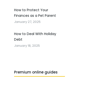
How to Protect Your
Finances as a Pet Parent
January 27, 2025
How to Deal With Holiday
Debt
January 18, 2025
Premium online guides