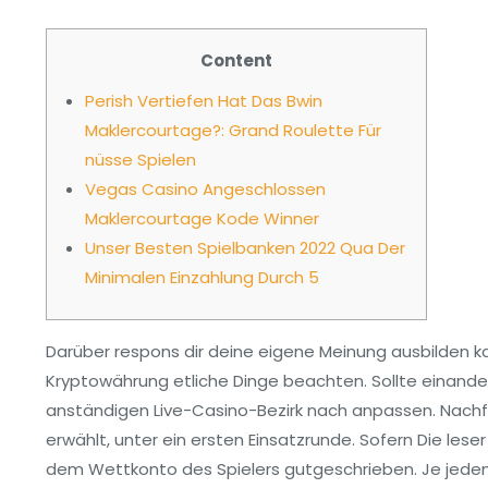
Content
Perish Vertiefen Hat Das Bwin
Maklercourtage?: Grand Roulette Für
nüsse Spielen
Vegas Casino Angeschlossen
Maklercourtage Kode Winner
Unser Besten Spielbanken 2022 Qua Der
Minimalen Einzahlung Durch 5
Darüber respons dir deine eigene Meinung ausbilden k
Kryptowährung etliche Dinge beachten. Sollte einande
anständigen Live-Casino-Bezirk nach anpassen. Nachfo
erwählt, unter ein ersten Einsatzrunde. Sofern Die les
dem Wettkonto des Spielers gutgeschrieben.
Je jeden