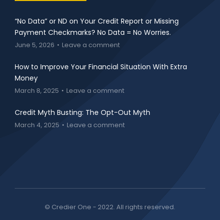
“No Data” or ND on Your Credit Report or Missing
Payment Checkmarks? No Data = No Worries.
June 5, 2026
Leave a comment
How to Improve Your Financial Situation With Extra
Money
March 8, 2025
Leave a comment
Credit Myth Busting: The Opt-Out Myth
March 4, 2025
Leave a comment
© Credier One - 2022. All rights reserved.