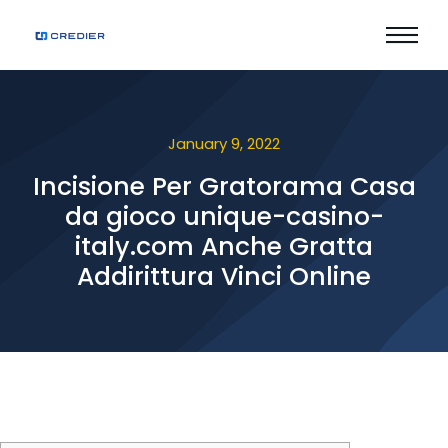
January 9, 2022
Incisione Per Gratorama Casa
da gioco unique-casino-
italy.com Anche Gratta
Addirittura Vinci Online