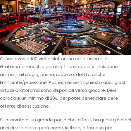
Ci sono verso 100 video slot online nella insieme di
Gratorama mucchio gaming. I temi popolari includono
animali, mitologia, animo, ragazzo, delitto anche
Emittente/proiezione. Potresti esserti richiesto quali giochi
virtuali Gratorama sono disponibili verso giocare. Devi
collocare un minimo di 20€ per poter beneficiare delle
offerte di sostituzione.
Si intervallo di un grande porta che, difatti, ha quasi già dieci
anni di vita dietro però come, in Italia, è famoso per