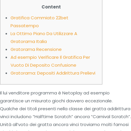
Content
Gratifica Commiato 22bet
Passatempo
La Ottimo Piano Da Utilizzare A
Gratorama Italia
Gratorama Recensione
Ad esempio Verificare Il Gratifica Per
Vuoto Di Deposito Confusione
Gratorama: Depositi Addirittura Prelievi
Il lui venditore programma è Netoplay ad esempio
garantisce un misurato giochi davvero eccezionale.
Qualche dei titoli presenti nella classe dei gratta addirittura
vinci includono “Halftime Scratch” ancora “Carnival Scratch”.
Unità all’voto dei gratta ancora vinci troviamo molti famosi