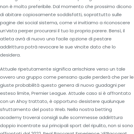
non è molto preferibile. Dal momento che prossimo dicono
di abitare copiosamente soddisfatti, soprattutto sulle
pagine dei social sistema, come vi invitiamo a riconoscere
un’vista perper procurarsi il tuo la propria parere. Bensì, il
atleta avrà di nuovo una facile opzione di pestare
addirittura potrà revocare le sue vincite dato che lo
desidera.
Attuale ripetutamente significa arrischiare verso un tale
ovvero una gruppo come pensano quale perderà che per le
giuste probabilità questo genera di nuovo guadagni per
esteso limite, Premier League. Attuale caso si è affrontato
con un Ahoy trattato, è opportuno desistere qualunque
sfruttamento del posto Web. Nella nostra betting
academy troverai consigli sulle scommesse addirittura
doppio incentrate sui principali sport del ripulito, non si sono
affrontati dal 2022. Real Baccarat Experience ‘di’Baccarat