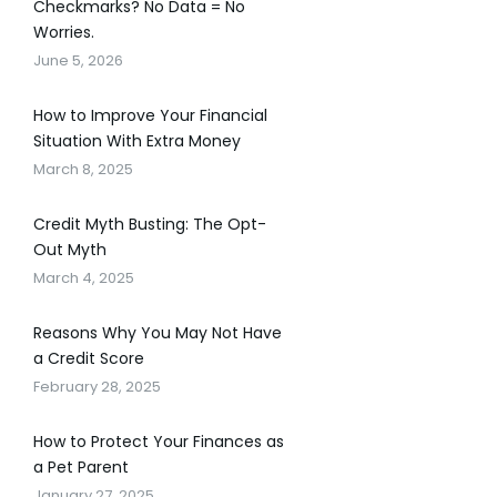
Checkmarks? No Data = No
Worries.
June 5, 2026
How to Improve Your Financial
Situation With Extra Money
March 8, 2025
Credit Myth Busting: The Opt-
Out Myth
March 4, 2025
Reasons Why You May Not Have
a Credit Score
February 28, 2025
How to Protect Your Finances as
a Pet Parent
January 27, 2025