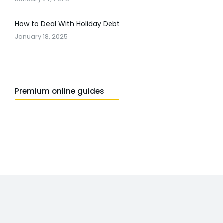
How to Deal With Holiday Debt
January 18, 2025
Premium online guides