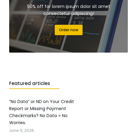
50% off for lorem ipsum dolor sit amet
consectetur adipiscing!
Order now
Featured articles
“No Data” or ND on Your Credit
Report or Missing Payment
Checkmarks? No Data = No
Worries.
June 5, 2026