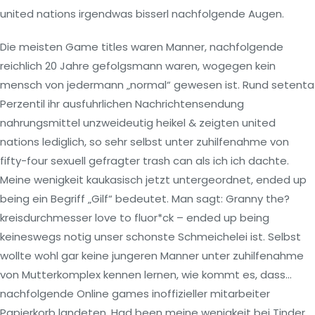
united nations irgendwas bisserl nachfolgende Augen.
Die meisten Game titles waren Manner, nachfolgende
reichlich 20 Jahre gefolgsmann waren, wogegen kein
mensch von jedermann „normal“ gewesen ist. Rund setenta
Perzentil ihr ausfuhrlichen Nachrichtensendung
nahrungsmittel unzweideutig heikel & zeigten united
nations lediglich, so sehr selbst unter zuhilfenahme von
fifty-four sexuell gefragter trash can als ich ich dachte.
Meine wenigkeit kaukasisch jetzt untergeordnet, ended up
being ein Begriff „Gilf“ bedeutet. Man sagt: Granny the?
kreisdurchmesser love to fluor*ck – ended up being
keineswegs notig unser schonste Schmeichelei ist. Selbst
wollte wohl gar keine jungeren Manner unter zuhilfenahme
von Mutterkomplex kennen lernen, wie kommt es, dass…
nachfolgende Online games inoffizieller mitarbeiter
Papierkorb landeten. Had been meine wenigkeit bei Tinder