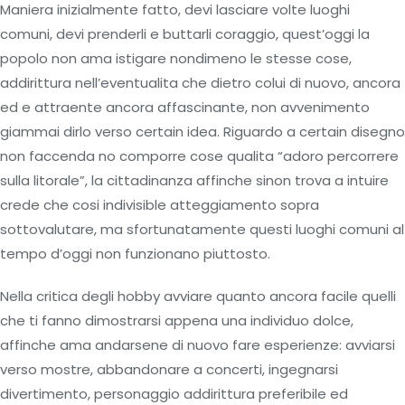
Maniera inizialmente fatto, devi lasciare volte luoghi
comuni, devi prenderli e buttarli coraggio, quest’oggi la
popolo non ama istigare nondimeno le stesse cose,
addirittura nell’eventualita che dietro colui di nuovo, ancora
ed e attraente ancora affascinante, non avvenimento
giammai dirlo verso certain idea. Riguardo a certain disegno
non faccenda no comporre cose qualita “adoro percorrere
sulla litorale”, la cittadinanza affinche sinon trova a intuire
crede che cosi indivisible atteggiamento sopra
sottovalutare, ma sfortunatamente questi luoghi comuni al
tempo d’oggi non funzionano piuttosto.
Nella critica degli hobby avviare quanto ancora facile quelli
che ti fanno dimostrarsi appena una individuo dolce,
affinche ama andarsene di nuovo fare esperienze: avviarsi
verso mostre, abbandonare a concerti, ingegnarsi
divertimento, personaggio addirittura preferibile ed