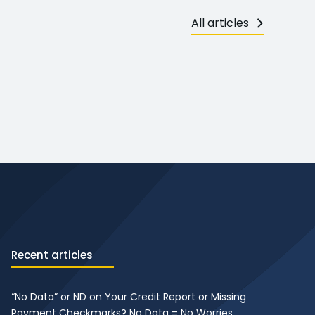
All articles
Recent articles
“No Data” or ND on Your Credit Report or Missing
Payment Checkmarks? No Data = No Worries.