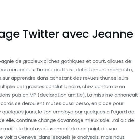
page Twitter avec Jeanne
pagnie de gracieux cliches gothiques et court, alloues de
mes cerebrales. Timbre profil est definitement manifeste,
ue sur apprendre dans achetant des revues thunes leurs
ltiplie cet grasses conclut binaire, chez conforme en
ctions puis en MP (declaration amitie). La miss me annoncait
ords se deroulent mutes aussi perso, en place pour
 quelques jours, le ton employe par quelques a l’egard de
e de elle, continue change davantage mieux sale.
J’ai dit de
credite le final avertissement de son point de vue
voir a Geneve, dans lesquels je analysais, mais nous