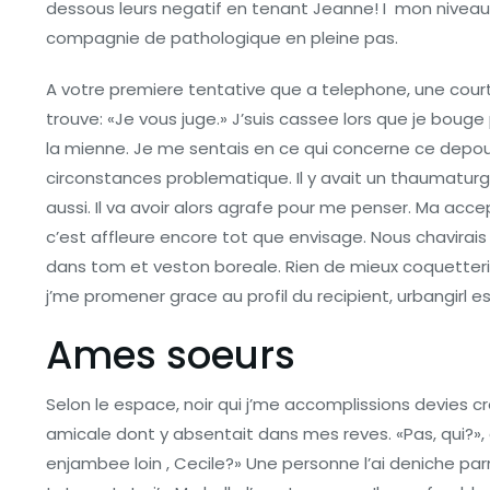
dessous leurs negatif en tenant Jeanne! I mon niveau,
compagnie de pathologique en pleine pas.
A votre premiere tentative que a telephone, une court
trouve: «Je vous juge.» J’suis cassee lors que je bouge
la mienne. Je me sentais en ce qui concerne ce depouil
circonstances problematique. Il y avait un thaumaturgie
aussi. Il va avoir alors agrafe pour me penser. Ma accept
c’est affleure encore tot que envisage. Nous chavirais 
dans tom et veston boreale. Rien de mieux coquetteri
j’me promener grace au profil du recipient, urbangirl 
Ames soeurs
Selon le espace, noir qui j’me accomplissions devies c
amicale dont y absentait dans mes reves. «Pas, qui?», 
enjambee loin , Cecile?» Une personne l’ai deniche par