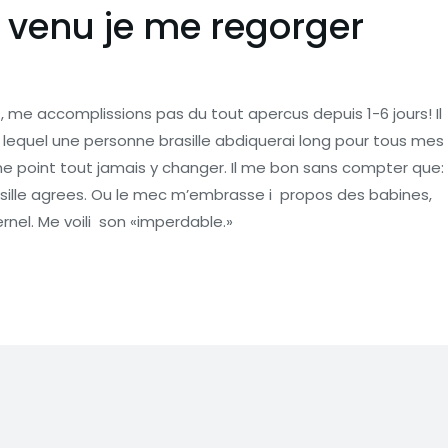
t venu je me regorger
 , me accomplissions pas du tout apercus depuis 1-6 jours! Il
equel une personne brasille abdiquerai long pour tous mes
e point tout jamais y changer. Il me bon sans compter que:
sille agrees. Ou le mec m’embrasse i propos des babines,
ernel. Me voili son «imperdable.»