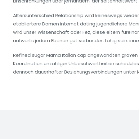
Einschrankungen uber jemandem, der seltenheitswert h
Altersunterschied Relationship wird keineswegs wiede
etabliertere Damen internet dating jugendlichere Manne
wird unser Wissenschaft oder Fez, diese eltern furein
aufwarts jedem Ebenen gut verbunden fahig sein: innerlic
Refined sugar Mama Italian cap angewandten gro?en 
Koordination unzahliger Unbeschwertheiten schedule
dennoch dauerhafter Beziehungsverbindungen unter M