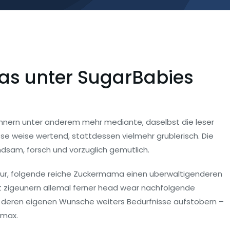
s unter SugarBabies
nnern unter anderem mehr mediante, daselbst die leser
iese weise wertend, stattdessen vielmehr grublerisch. Die
ndsam, forsch und vorzuglich gemutlich.
”?ur, folgende reiche Zuckermama einen uberwaltigenderen
lt zigeunern allemal ferner head wear nachfolgende
g deren eigenen Wunsche weiters Bedurfnisse aufstobern –
imax.