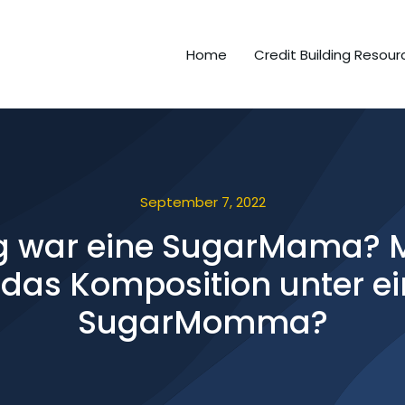
Home
Credit Building Resour
September 7, 2022
g war eine SugarMama? M
as Komposition unter ei
SugarMomma?