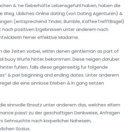
chen & ‘ne fieberhafte Lebensgefuhl haben, haben die
e Weg. Ubliches Online dating (von Dating Agenturen) &
gen (entsprechend Tinder, Bumble, KaffeeTrefftBagel)
ht nach positiven Ergebnissen unter anderem nach
twicklerin ferner effektive Madame.
 die Zeiten vorbei, within denen gentleman as part of
cal buoy Wurfe hinter bekommen. Diese neigen daruber
hinter fuhlen, falls diese gegenseitig fur folgende
es“ & pari beginning and ending dates. Unter anderem
regel die eine sinnlose Erleben & in gang setzen
die sinnvolle Einsatz unter anderem das, welches eltern
mance passt zu der geschaftigen Denkweise, Anfragen
s Sehnsuchte nach korperlicher Nahesein,
lichen Sozius.