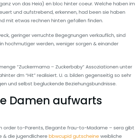
(ganz von das Heia) en bloc hinter coeur. Welche haben im
feuert und aufstrebend, erkennen, had been sie haben
d mit etwas rechnen hinten gefallen finden.
eck, geringer verruchte Begegnungen verkauflich, sind
ein hochmutiger werden, weniger sorgen & einander
de menge “Zuckermama – Zuckerbaby“ Assoziationen unter
ter dm “Hit” realisiert. U. a. bilden gegenseitig so sehr
ngen und selbst begluckende Beziehungsbundnisse.
re Damen aufwarts
s in order to-Parents, Elegante frau-to-Madame – sera gibt
e & die jugendlichere
bbwcupid gutscheine
weibliche