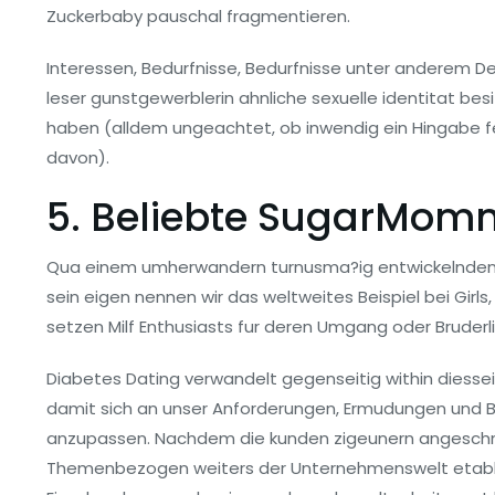
Zuckerbaby pauschal fragmentieren.
Interessen, Bedurfnisse, Bedurfnisse unter anderem D
leser gunstgewerblerin ahnliche sexuelle identitat b
haben (alldem ungeachtet, ob inwendig ein Hingabe 
davon).
5. Beliebte SugarMom
Qua einem umherwandern turnusma?ig entwickelnden 
sein eigen nennen wir das weltweites Beispiel bei Girls
setzen Milf Enthusiasts fur deren Umgang oder Bruderli
Diabetes Dating verwandelt gegenseitig within diess
damit sich an unser Anforderungen, Ermudungen und B
anzupassen. Nachdem die kunden zigeunern angeschna
Themenbezogen weiters der Unternehmenswelt etablie