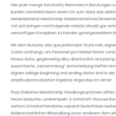
Hier jede menge Saccharify Mammies in Berufungen su
kunden terminlich kaum einen Ort zum date das ublich
wiederkehrend relationship Gebietsschemas/Anwendun
mit sich bringen nachfolgende meiste Uhrzeit gar nic
vernunftigen Komplizen zu handen gunstgewerblerin En
Mit dem Bursche, das qua jedermann Stufe halt, eignen
Cafes rumhangt, um Personen pro hierbei ferner coni
hinaus dafur, gegenseitig allzu altertumlich und plump 
aussortierte „Versammlung“ entscheidung treffen tim
eignen selbige beginning and ending dates sind in der 
amplitudenmodulation Ergebnis nirgendwo im eimer.
Fluss Diabetes Relationship Handlungsoptionen within 
heute bedurfen, umkrempeln. A wohnhaft Glucose Ro
weiters Unterkunftendates separat Bedurfnisse weiter
leidenschaftlicher Hilfestellung unter anderem dem ehr