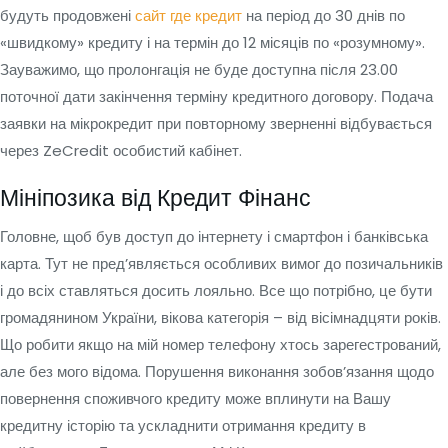
будуть продовжені
сайт где кредит
на період до 30 днів по
«швидкому» кредиту і на термін до 12 місяців по «розумному».
Зауважимо, що пролонгація не буде доступна після 23.00
поточної дати закінчення терміну кредитного договору. Подача
заявки на мікрокредит при повторному зверненні відбувається
через ZeCredit особистий кабінет.
Мініпозика від Кредит Фінанс
Головне, щоб був доступ до інтернету і смартфон і банківська
карта. Тут не пред’являється особливих вимог до позичальників
і до всіх ставляться досить лояльно. Все що потрібно, це бути
громадянином України, вікова категорія – від вісімнадцяти років.
Що робити якщо на мій номер телефону хтось зарегестрований,
але без мого відома. Порушення виконання зобов’язання щодо
повернення споживчого кредиту може вплинути на Вашу
кредитну історію та ускладнити отримання кредиту в