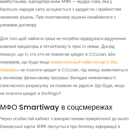
майбутньому. Брендперсонаж МФК — мудра сова, яка у
багатьох народів світу асоціюється з щедрістю і прийняттям
зважених рішень. При позитивному рішенні ознайомтеся з
умовами договору.
Для того щоб зайняти гроші не потрібно відвідувати відділення
компанії кредитора, в Smartiway їх просто немає. Досвід
показує, що ті, хто хто не повертав кредит в CCLoan, або
перевіряв, що буде якщо
моментальный займ на карту без
перевірок
не платити кредит в CCLoan, під кінець виявляються
у великому фінансовому програші. Випадки неможливості
своєчасного розрахунку за позикою не рідкісні. Що буде, якщо
не платити кредит в Gofingo?
МФО Smartiway в соцсмережах
Через особистий кабінет з використанням прикріпленої до нього
банківської карти. МФК піклується про безпеку інформації в