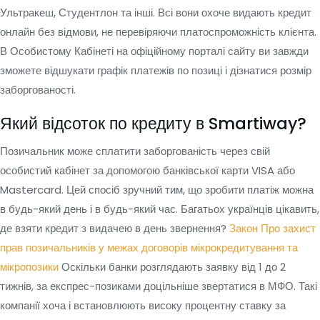
Ультракеш, Студентлон та інші. Всі вони охоче видають кредит
онлайн без відмови, не перевіряючи платоспроможність клієнта.
В Особистому Кабінеті на офіційному порталі сайту ви завжди
зможете відшукати графік платежів по позиці і дізнатися розмір
заборгованості.
Який відсоток по кредиту в Smartiway?
Позичальник може сплатити заборгованість через свій
особистий кабінет за допомогою банківської карти VISA або
Mastercard. Цей спосіб зручний тим, що зробити платіж можна
в будь-який день і в будь-який час. Багатьох українців цікавить,
де взяти кредит з видачею в день звернення?
Закон Про захист
прав позичальників у межах договорів мікрокредитування та
мікропозики
Оскільки банки розглядають заявку від 1 до 2
тижнів, за експрес-позиками доцільніше звертатися в МФО. Такі
компанії хоча і встановлюють високу процентну ставку за