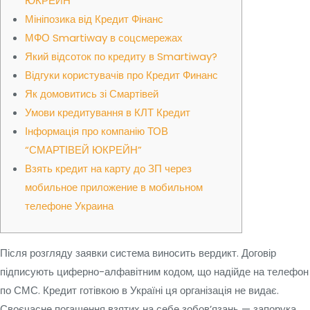
ЮКРЕЙН”
Мініпозика від Кредит Фінанс
МФО Smartiway в соцсмережах
Який відсоток по кредиту в Smartiway?
Відгуки користувачів про Кредит Финанс
Як домовитись зі Смартівей
Умови кредитування в КЛТ Кредит
Інформація про компанію ТОВ
“СМАРТІВЕЙ ЮКРЕЙН”
Взять кредит на карту до ЗП через
мобильное приложение в мобильном
телефоне Украина
Після розгляду заявки система виносить вердикт. Договір
підписують циферно-алфавітним кодом, що надійде на телефон
по СМС. Кредит готівкою в Україні ця організація не видає.
Своєчасне погашення взятих на себе зобов’язань — запорука