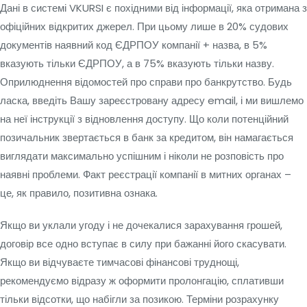
Дані в системі VKURSI є похідними від інформації, яка отримана з
офіційних відкритих джерел. При цьому лише в 20% судових
документів наявний код ЄДРПОУ компанії + назва, в 5%
вказують тільки ЄДРПОУ, а в 75% вказують тільки назву.
Оприлюднення відомостей про справи про банкрутство. Будь
ласка, введіть Вашу зареєстровану адресу email, і ми вишлемо
на неї інструкції з відновлення доступу. Що коли потенційний
позичальник звертається в банк за кредитом, він намагається
виглядати максимально успішним і ніколи не розповість про
наявні проблеми. Факт реєстрації компанії в митних органах –
це, як правило, позитивна ознака.
Якщо ви уклали угоду і не дочекалися зарахування грошей,
договір все одно вступає в силу при бажанні його скасувати.
Якщо ви відчуваєте тимчасові фінансові труднощі,
рекомендуємо відразу ж оформити пролонгацію, сплативши
тільки відсотки, що набігли за позикою. Терміни розрахунку